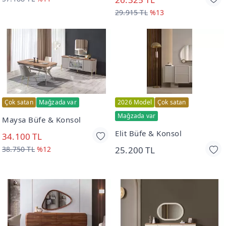
29.915 TL
%13
Çok satan
Mağzada var
2026 Model
Çok satan
Mağzada var
Maysa Büfe & Konsol
Elit Büfe & Konsol
34.100 TL
38.750 TL
%12
25.200 TL