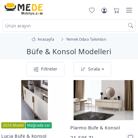
Anasayfa
Yemek Odası Takımları
Büfe & Konsol Modelleri
Filtreler
Sırala
2026 Model
Mağzada var
Plarmo Büfe & Konsol
Lucia Büfe & Konsol
21.595 TL