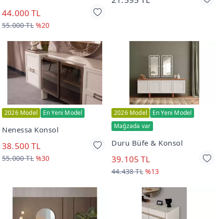
44.000 TL
55.000 TL
%20
2026 Model
En Yeni Model
2026 Model
En Yeni Model
Mağzada var
Nenessa Konsol
Duru Büfe & Konsol
38.500 TL
55.000 TL
%30
39.105 TL
44.438 TL
%13