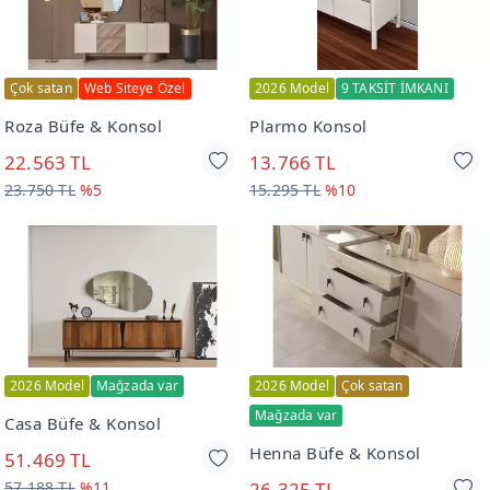
Çok satan
Web Siteye Özel
2026 Model
9 TAKSİT İMKANI
Roza Büfe & Konsol
Plarmo Konsol
22.563 TL
13.766 TL
23.750 TL
%5
15.295 TL
%10
2026 Model
Mağzada var
2026 Model
Çok satan
Mağzada var
Casa Büfe & Konsol
Henna Büfe & Konsol
51.469 TL
57.188 TL
%11
26.325 TL