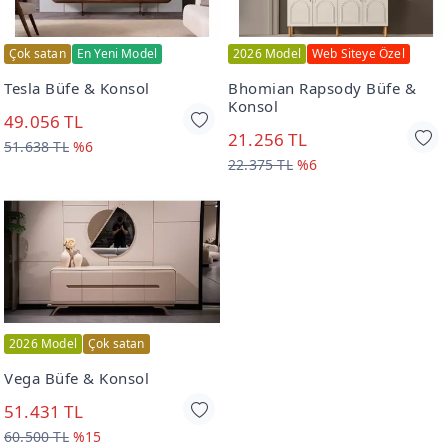
Çok satan
En Yeni Model
2026 Model
Web Siteye Özel
Tesla Büfe & Konsol
Bhomian Rapsody Büfe &
Konsol
49.056 TL
21.256 TL
51.638 TL
%6
22.375 TL
%6
2026 Model
Çok satan
Vega Büfe & Konsol
51.431 TL
60.500 TL
%15