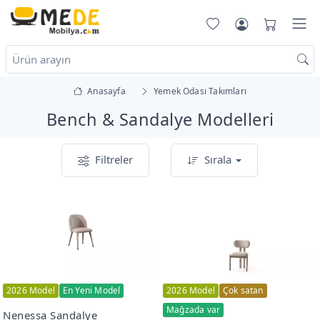
Anasayfa
Yemek Odası Takımları
Bench & Sandalye Modelleri
Filtreler
Sırala
2026 Model
En Yeni Model
2026 Model
Çok satan
Mağzada var
Nenessa Sandalye