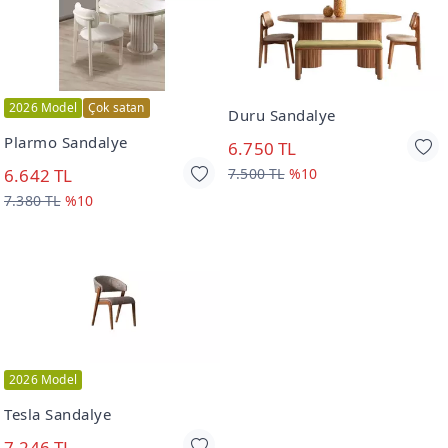
2026 Model
Çok satan
Duru Sandalye
Plarmo Sandalye
6.750 TL
6.642 TL
7.500 TL
%10
7.380 TL
%10
2026 Model
Tesla Sandalye
7.246 TL