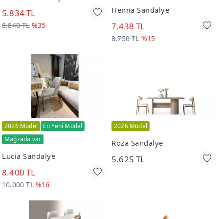
Henna Sandalye
5.834 TL
8.840 TL
%35
7.438 TL
8.750 TL
%15
2026 Model
En Yeni Model
2026 Model
Mağzada var
Roza Sandalye
Lucia Sandalye
5.625 TL
8.400 TL
10.000 TL
%16