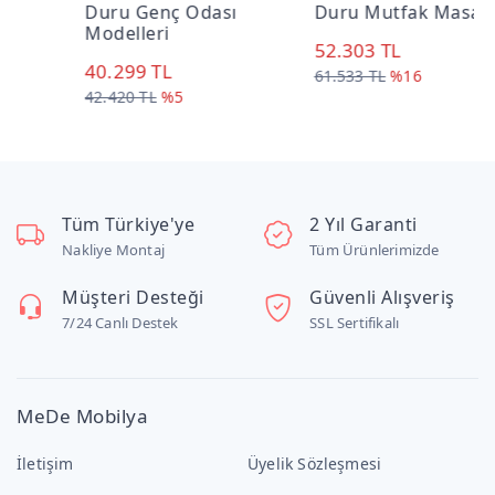
Duru Genç Odası
Duru Mutfak Masası
D
Modelleri
52.303 TL
3
40.299 TL
61.533 TL
%16
4
42.420 TL
%5
Tüm Türkiye'ye
2 Yıl Garanti
Nakliye Montaj
Tüm Ürünlerimizde
Müşteri Desteği
Güvenli Alışveriş
7/24 Canlı Destek
SSL Sertifikalı
MeDe Mobilya
İletişim
Üyelik Sözleşmesi