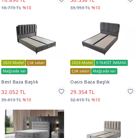
18.773 TL
%10
33.953 TL
%10
2026 Model
Çok satan
2026 Model
9 TAKSİT İMKANI
Mağzada var
Çok satan
Mağzada var
Best Baza Başlık
Oasis Baza Başlık
32.052 TL
29.354 TL
35.613 TL
%10
32.615 TL
%10