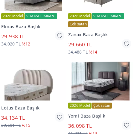
2026 Model
9 TAKSİT İMKANI
2026 Model
9 TAKSİT İMKANI
Çok satan
Elmas Baza Başlık
Zanax Baza Başlık
29.938 TL
34.020 TL
%12
29.660 TL
34.488 TL
%14
2026 Model
Çok satan
Lotus Baza Başlık
Yomi Baza Başlık
34.134 TL
39.691 TL
%15
36.098 TL
41.021 TL
%13