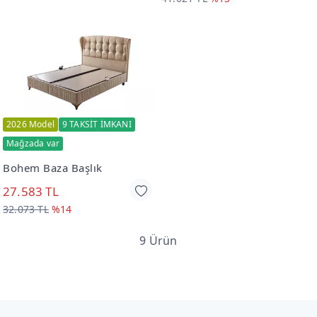
2026 Model
9 TAKSİT İMKANI
Mağzada var
Bohem Baza Başlık
27.583 TL
32.073 TL
%14
9 Ürün