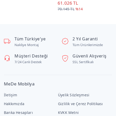
61.026 TL
35.613 TL
%10
70.145 TL
%14
Tüm Türkiye'ye
2 Yıl Garanti
Nakliye Montaj
Tüm Ürünlerimizde
Müşteri Desteği
Güvenli Alışveriş
7/24 Canlı Destek
SSL Sertifikalı
MeDe Mobilya
İletişim
Üyelik Sözleşmesi
Hakkımızda
Gizlilik ve Çerez Politikası
Banka Hesapları
KVKK Metni