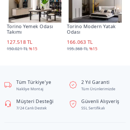
Torino Modern Yatak
Saray Koltuk Takımı
Odası
131.250 TL
166.063 TL
187.500 TL
%30
195.368 TL
%15
Tüm Türkiye'ye
2 Yıl Garanti
Nakliye Montaj
Tüm Ürünlerimizde
Müşteri Desteği
Güvenli Alışveriş
7/24 Canlı Destek
SSL Sertifikalı