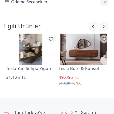
Ödeme Seçenekleri
İlgili Ürünler
Tesla Yan Sehpa Zigon
Tesla Büfe & Konsol
T
31.125 TL
49.056 TL
6
51.638 TL
%6
7
Tüm Türkiye'ye
2 Yıl Garanti