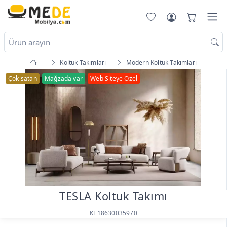
Koltuk Takımları
Modern Koltuk Takımları
Çok satan
Mağzada var
Web Siteye Özel
TESLA Koltuk Takımı
KT18630035970