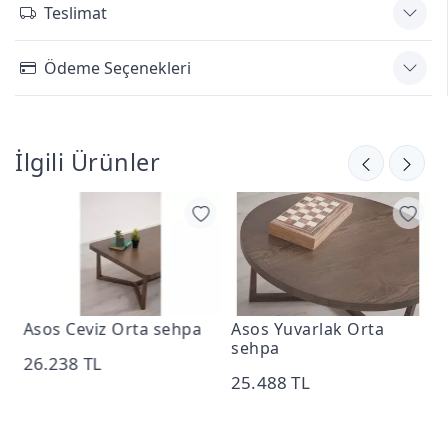
Teslimat
Ödeme Seçenekleri
İlgili Ürünler
Asos Ceviz Orta sehpa
Asos Yuvarlak Orta
B
sehpa
26.238 TL
1
25.488 TL
1