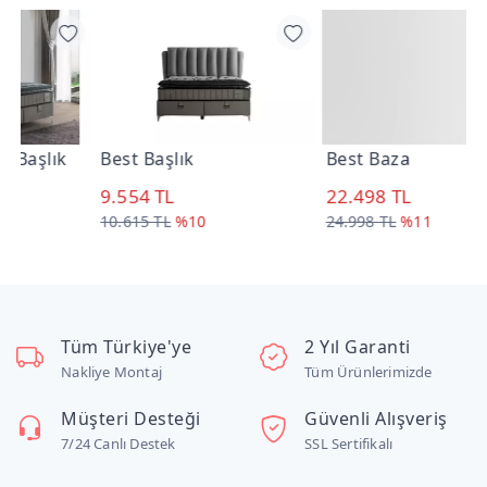
Best Başlık
Best Baza
B
9.554 TL
22.498 TL
3
10.615 TL
%10
24.998 TL
%11
3
Tüm Türkiye'ye
2 Yıl Garanti
Nakliye Montaj
Tüm Ürünlerimizde
Müşteri Desteği
Güvenli Alışveriş
7/24 Canlı Destek
SSL Sertifikalı