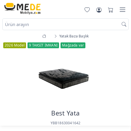
Yatak Baza Başlık
2026 Model
9 TAKSİT İMKANI
Mağzada var
Best Yata
YBB18630041642