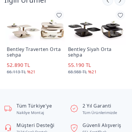
Bentley Traverten Orta
Bentley Siyah Orta
B
sehpa
sehpa
s
52.890 TL
55.190 TL
5
66.113 TL
%21
68.988 TL
%21
7
Tüm Türkiye'ye
2 Yıl Garanti
Nakliye Montaj
Tüm Ürünlerimizde
Müşteri Desteği
Güvenli Alışveriş
7/24 Canlı Destek
SSL Sertifikalı