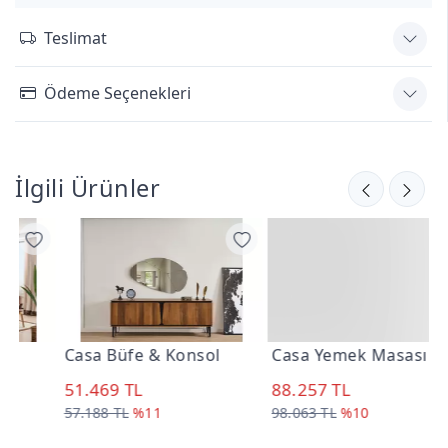
Teslimat
Ödeme Seçenekleri
İlgili Ürünler
Casa Büfe & Konsol
Casa Yemek Masası
C
51.469 TL
88.257 TL
3
57.188 TL
%11
98.063 TL
%10
3