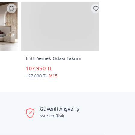
Elith Yemek Odası Takımı
Nenessa Ma
107.950 TL
71.400 TL
127.000 TL
%15
102.000 TL
%
Güvenli Alışveriş
SSL Sertifikalı