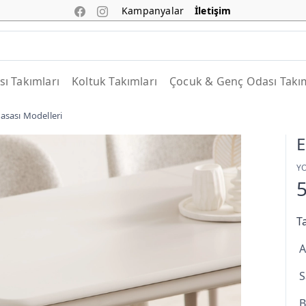
Kampanyalar
İletişim
ı Takımları
Koltuk Takımları
Çocuk & Genç Odası Takım
sası Modelleri
E
Y
T
A
S
B