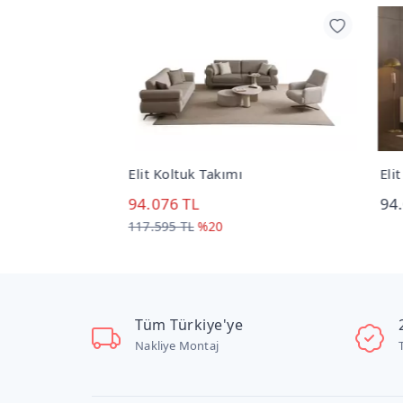
ımı
Elit Koltuk Takımı
Elit
94.076 TL
94.
117.595 TL
%20
Tüm Türkiye'ye
Nakliye Montaj