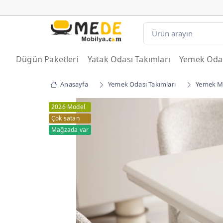
Düğün Paketleri
Yatak Odası Takımları
Yemek Odas
Anasayfa
Yemek Odası Takımları
Yemek Ma
2026 Model
Çok satan
Mağzada var