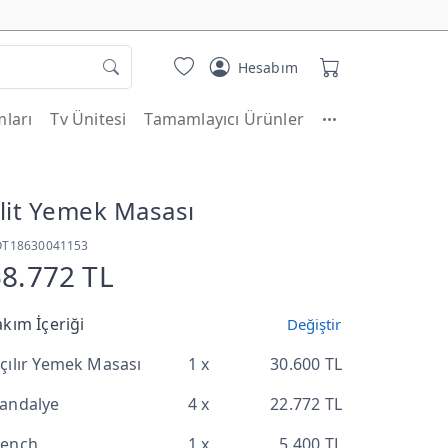
Hesabım
ları
Tv Ünitesi
Tamamlayıcı Ürünler
lit Yemek Masası
OT18630041153
58.772 TL
akım İçeriği
Değiştir
çılır Yemek Masası
1 x
30.600 TL
andalye
4 x
22.772 TL
ench
1 x
5.400 TL