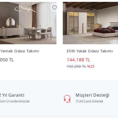
 Yemek Odası Takımı
Elith Yatak Odası Takımı
050 TL
144.188 TL
192.250 TL
%25
2 Yıl Garanti
Müşteri Desteği
Tüm Ürünlerimizde
7/24 Canlı Destek