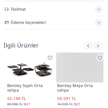
Teslimat
Ödeme Seçenekleri
İlgili Ürünler
Bentley Siyah Orta
Bentley Meşe Orta
B
sehpa
sehpa
s
55.190 TL
59.591 TL
3
68.988 TL
%21
74.938 TL
%21
5