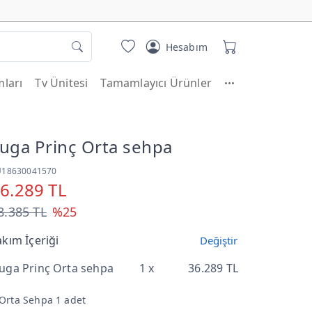
Hesabım
ları
Tv Ünitesi
Tamamlayıcı Ürünler
uga Prinç Orta sehpa
U18630041570
6.289 TL
8.385 TL
%25
akım İçeriği
Değiştir
uga Prinç Orta sehpa
1 x
36.289 TL
Orta Sehpa 1 adet