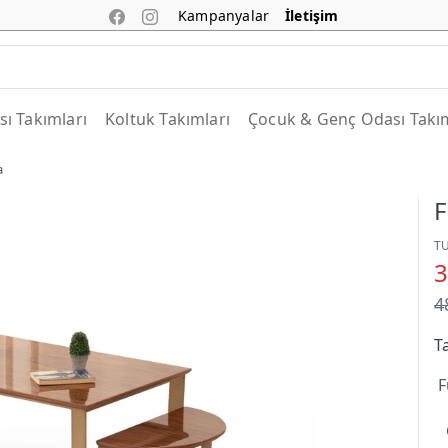
Kampanyalar
İletişim
ı Takımları
Koltuk Takımları
Çocuk & Genç Odası Takım
a
F
T
3
4
T
F