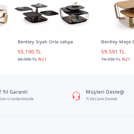
ley Siyah Orta sehpa
Bentley Meşe Orta sehpa
190 TL
59.591 TL
88 TL
%21
74.938 TL
%21
2 Yıl Garanti
Müşteri Desteği
Tüm Ürünlerimizde
7/24 Canlı Destek