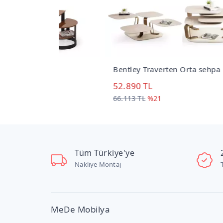
hpa
Bentley Traverten Orta sehpa
Bent
52.890 TL
55.
66.113 TL
%21
68.9
Tüm Türkiye'ye
Nakliye Montaj
MeDe Mobilya