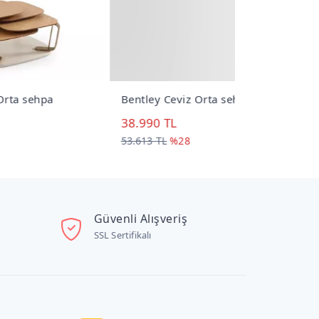
Bentley Ceviz Orta sehpa
Event Ceviz
38.990 TL
60.390 TL
53.613 TL
%28
75.488 TL
%2
Güvenli Alışveriş
SSL Sertifikalı