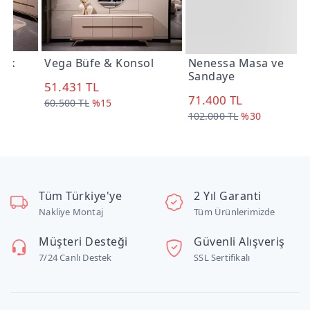
Vega Büfe & Konsol
Nenessa Masa ve
P
Sandaye
51.431 TL
6
71.400 TL
60.500 TL
%15
7
102.000 TL
%30
Tüm Türkiye'ye
2 Yıl Garanti
Nakliye Montaj
Tüm Ürünlerimizde
Müşteri Desteği
Güvenli Alışveriş
7/24 Canlı Destek
SSL Sertifikalı