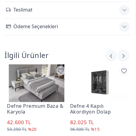
Teslimat
Ödeme Seçenekleri
İlgili Ürünler
Defne Premıum Baza &
Defne 4 Kapılı
D
Karyola
Akordiyon Dolap
3
42.600 TL
82.025 TL
4
53.250 TL
%20
96.500 TL
%15