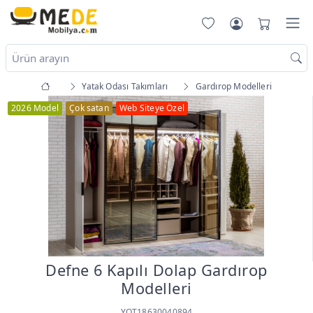
Yatak Odası Takımları
Gardırop Modelleri
2026 Model
Çok satan
Web Siteye Özel
Defne 6 Kapılı Dolap Gardırop
Modelleri
YOT18630040894