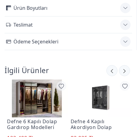
Ürün Boyutları
Teslimat
Ödeme Seçenekleri
İlgili Ürünler
Defne 6 Kapılı Dolap
Defne 4 Kapılı
D
Gardırop Modelleri
Akordiyon Dolap
3