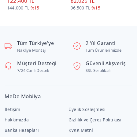
122.400 TL
82.025 TL
4
144.000 TL
%15
96.500 TL
%15
Tüm Türkiye'ye
2 Yıl Garanti
Nakliye Montaj
Tüm Ürünlerimizde
Müşteri Desteği
Güvenli Alışveriş
7/24 Canlı Destek
SSL Sertifikalı
MeDe Mobilya
İletişim
Üyelik Sözleşmesi
Hakkımızda
Gizlilik ve Çerez Politikası
Banka Hesapları
KVKK Metni