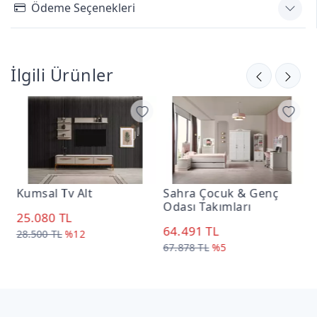
Ödeme Seçenekleri
İlgili Ürünler
Kumsal Tv Alt
Sahra Çocuk & Genç
s
Odası Takımları
O
25.080 TL
64.491 TL
5
28.500 TL
%12
67.878 TL
%5
6