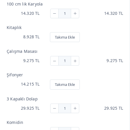
100 cm lik Karyola
14.320 TL
14.320 TL
Kitaplık
8.928 TL
Takıma Ekle
Çalışma Masası
9.275 TL
9.275 TL
Şifonyer
14.215 TL
Takıma Ekle
3 Kapaklı Dolap
29.925 TL
29.925 TL
Komidin