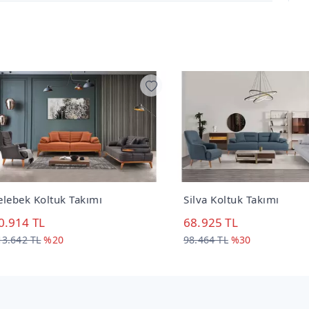
bek Koltuk Takımı
Silva Koltuk Takımı
914 TL
68.925 TL
642 TL
%20
98.464 TL
%30