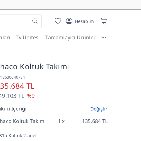
Hesabım
ları
Tv Ünitesi
Tamamlayıcı Ürünler
haco Koltuk Takımı
T18630040784
35.684 TL
49.103 TL
%9
akım İçeriği
Değiştir
haco Koltuk Takımı
1 x
135.684 TL
3'lü Koltuk 2 adet