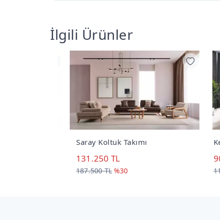
İlgili Ürünler
Takımı
Saray Koltuk Takımı
Kele
131.250 TL
90.
187.500 TL
%30
113.