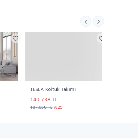
TESLA Koltuk Takımı
Lavente Kol
140.738 TL
142.214 TL
187.650 TL
%25
182.326 TL
%