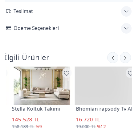
Teslimat
Ödeme Seçenekleri
İlgili Ürünler
Stella Koltuk Takımı
Bhomian rapsody Tv Alt
P
145.528 TL
16.720 TL
1
158.183 TL
%9
19.000 TL
%12
2