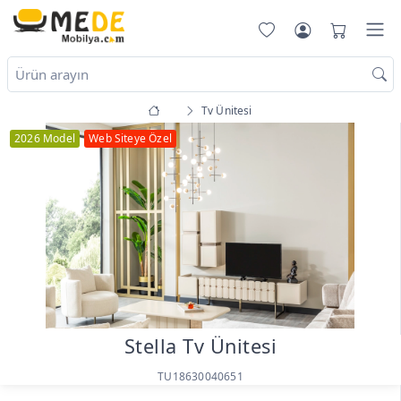
Tv Ünitesi
2026 Model
Web Siteye Özel
Stella Tv Ünitesi
TU18630040651