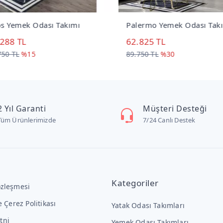
 Yemek Odası Takımı
Palermo Yemek Odası Takı
288 TL
62.825 TL
50 TL
%15
89.750 TL
%30
2 Yıl Garanti
Müşteri Desteği
Tüm Ürünlerimizde
7/24 Canlı Destek
Kategoriler
özleşmesi
ve Çerez Politikası
Yatak Odası Takımları
tni
Yemek Odası Takımları