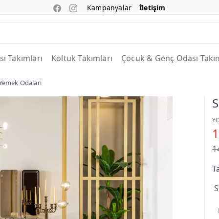
Kampanyalar
İletişim
ı Takımları
Koltuk Takımları
Çocuk & Genç Odası Takım
Yemek Odaları
S
Y
1
1
T
S