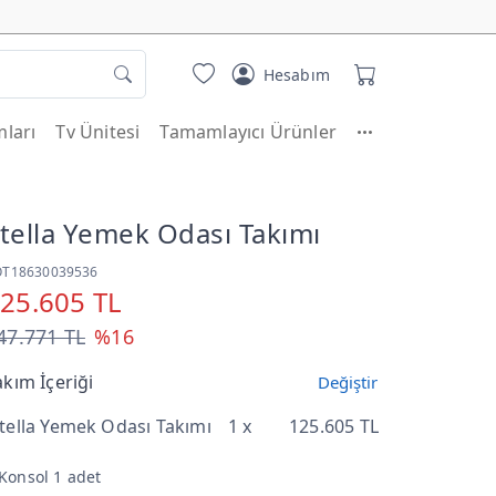
Hesabım
ları
Tv Ünitesi
Tamamlayıcı Ürünler
tella Yemek Odası Takımı
OT18630039536
25.605 TL
47.771 TL
%16
akım İçeriği
Değiştir
tella Yemek Odası Takımı
1 x
125.605 TL
Konsol 1 adet