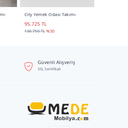
mı
City Yemek Odası Takımı
Masarati Ye
95.725 TL
98.600 TL
136.750 TL
%30
123.250 TL
%
Güvenli Alışveriş
SSL Sertifikalı