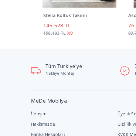
Stella Koltuk Takımı
Asos
145.528 TL
76.
158.183 TL
%9
89.7
Tüm Türkiye'ye
Nakliye Montaj
MeDe Mobilya
İletişim
Üyelik S
Hakkımızda
Gizlilik 
Banka Hesapları
KVKK Me