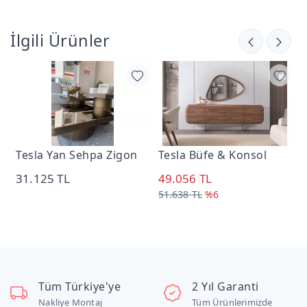
İlgili Ürünler
Tesla Yan Sehpa Zigon
Tesla Büfe & Konsol
T
31.125 TL
49.056 TL
6
51.638 TL
%6
7
Tüm Türkiye'ye
2 Yıl Garanti
Nakliye Montaj
Tüm Ürünlerimizde